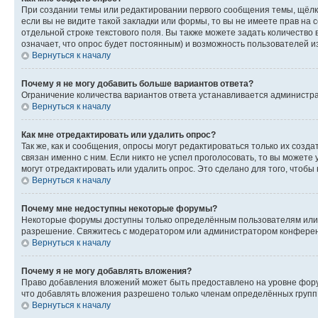
При создании темы или редактировании первого сообщения темы, щёлк
если вы не видите такой закладки или формы, то вы не имеете прав на 
отдельной строке текстового поля. Вы также можете задать количество
означает, что опрос будет постоянным) и возможность пользователей и
Вернуться к началу
Почему я не могу добавить больше вариантов ответа?
Ограничение количества вариантов ответа устанавливается администр
Вернуться к началу
Как мне отредактировать или удалить опрос?
Так же, как и сообщения, опросы могут редактироваться только их соз
связан именно с ним. Если никто не успел проголосовать, то вы можете
могут отредактировать или удалить опрос. Это сделано для того, чтобы
Вернуться к началу
Почему мне недоступны некоторые форумы?
Некоторые форумы доступны только определённым пользователям или г
разрешение. Свяжитесь с модератором или администратором конферен
Вернуться к началу
Почему я не могу добавлять вложения?
Право добавления вложений может быть предоставлено на уровне фору
что добавлять вложения разрешено только членам определённых групп.
Вернуться к началу