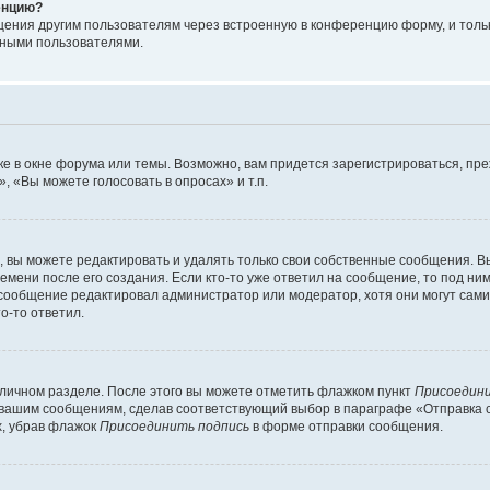
енцию?
щения другим пользователям через встроенную в конференцию форму, и толь
мными пользователями.
е в окне форума или темы. Возможно, вам придется зарегистрироваться, пр
 «Вы можете голосовать в опросах» и т.п.
вы можете редактировать и удалять только свои собственные сообщения. В
емени после его создания. Если кто-то уже ответил на сообщение, то под ни
 сообщение редактировал администратор или модератор, хотя они могут сами
о-то ответил.
 личном разделе. После этого вы можете отметить флажком пункт
Присоедини
 вашим сообщениям, сделав соответствующий выбор в параграфе «Отправка 
х, убрав флажок
Присоединить подпись
в форме отправки сообщения.