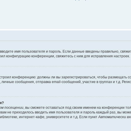
 вводите имя пользователя и пароль. Если данные введены правильно, свяжит
оил конфигурацию конференции, свяжитесь с ним для исправления настроек.
 настроил конференцию: должны ли вы зарегистрироваться, чтобы размещать 
ичные сообщения, отправка email-сообщений, участие в группах и т.д. Регис
я?
ом посещении
, вы сможете оставаться под своим именем на конференции тол
ы вам не приходилось вводить имя пользователя и пароль каждый раз, вы мож
блиотеке, интернет-кафе, университете и т.д. Если пункт
Автоматически вх