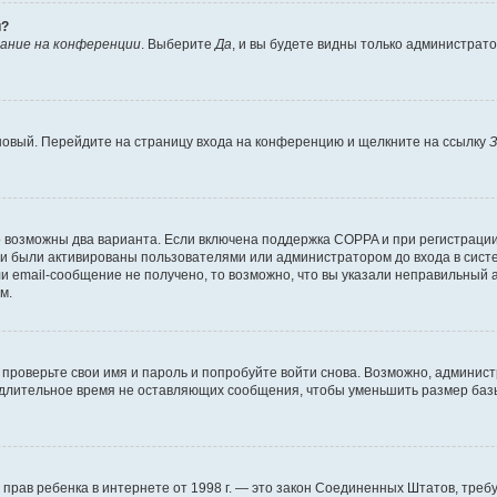
й?
ание на конференции
. Выберите
Да
, и вы будете видны только администрат
 новый. Перейдите на страницу входа на конференцию и щелкните на ссылку
З
о возможны два варианта. Если включена поддержка COPPA и при регистрации 
и были активированы пользователями или администратором до входа в систе
 email-сообщение не получено, то возможно, что вы указали неправильный а
м.
проверьте свои имя и пароль и попробуйте войти снова. Возможно, админист
длительное время не оставляющих сообщения, чтобы уменьшить размер базы
тных прав ребенка в интернете от 1998 г. — это закон Соединенных Штатов, т