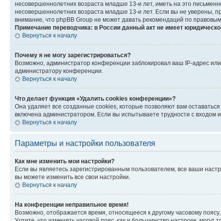
несовершеннолетних возраста младше 13-и лет, иметь на это письменн
несовершеннолетних возраста младше 13-и лет. Если вы не уверены, пр
внимание, что phpBB Group не может давать рекомендаций по правовым
Примечание переводчика: в России данный акт не имеет юридическо
Вернуться к началу
Почему я не могу зарегистрироваться?
Возможно, администратор конференции заблокировал ваш IP-адрес или 
администратору конференции.
Вернуться к началу
Что делает функция «Удалить cookies конференции»?
Она удаляет все созданные cookies, которые позволяют вам оставаться
включена администратором. Если вы испытываете трудности с входом и
Вернуться к началу
Параметры и настройки пользователя
Как мне изменить мои настройки?
Если вы являетесь зарегистрированным пользователем, все ваши настр
вы можете изменить все свои настройки.
Вернуться к началу
На конференции неправильное время!
Возможно, отображается время, относящееся к другому часовому поясу, а 
Учтите, что изменять часовой пояс, как и большинство настроек, могут