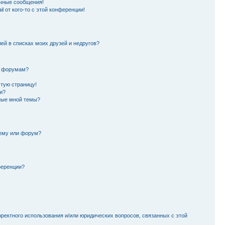
чные сообщения!
l от кого-то с этой конференции!
лей в списках моих друзей и недругов?
и форумам?
стую страницу!
и?
ные мной темы?
тему или форум?
ференции?
рректного использования и/или юридических вопросов, связанных с этой