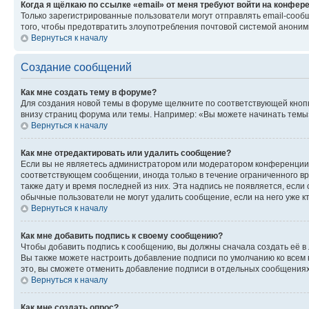
Когда я щёлкаю по ссылке «email» от меня требуют войти на конфер
Только зарегистрированные пользователи могут отправлять email-сооб
того, чтобы предотвратить злоупотребления почтовой системой анони
Вернуться к началу
Создание сообщений
Как мне создать тему в форуме?
Для создания новой темы в форуме щелкните по соответствующей кнопк
внизу страниц форума или темы. Например: «Вы можете начинать темы»,
Вернуться к началу
Как мне отредактировать или удалить сообщение?
Если вы не являетесь администратором или модератором конференции, 
соответствующем сообщении, иногда только в течение ограниченного вр
также дату и время последней из них. Эта надпись не появляется, если
обычные пользователи не могут удалить сообщение, если на него уже кт
Вернуться к началу
Как мне добавить подпись к своему сообщению?
Чтобы добавить подпись к сообщению, вы должны сначала создать её в
Вы также можете настроить добавление подписи по умолчанию ко всем
это, вы сможете отменить добавление подписи в отдельных сообщения
Вернуться к началу
Как мне создать опрос?