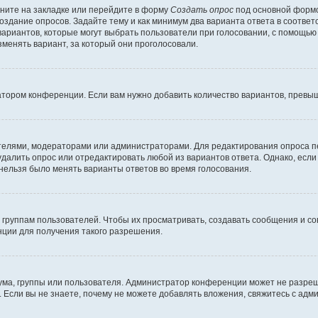
ните на закладке или перейдите в форму
Создать опрос
под основной формо
создание опросов. Задайте тему и как минимум два варианта ответа в соотве
 вариантов, которые могут выбрать пользователи при голосовании, с помощью
зменять вариант, за который они проголосовали.
атором конференции. Если вам нужно добавить количество вариантов, превы
дателями, модераторами или администраторами. Для редактирования опроса п
 удалить опрос или отредактировать любой из вариантов ответа. Однако, есл
 нельзя было менять варианты ответов во время голосования.
руппам пользователей. Чтобы их просматривать, создавать сообщения и со
ции для получения такого разрешения.
ма, группы или пользователя. Администратор конференции может не разре
 Если вы не знаете, почему не можете добавлять вложения, свяжитесь с ад