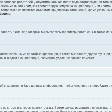
ое согласие родителей. Допустимо наличие иного вида подтверждения того,
именимо ли это к вам, как к регистрирующемуся на конференции, или к само
 вопросам и не является объектом юридических отношений, кроме указанных
й силы.
запретил имя, под которым вы пытаетесь зарегистрироваться. Он также мог
 авторизованными на этой конференции, а также выполняет другие функции, 
ли выходом с конференции, возможно, удаление cookies поможет.
ойки хранятся в базе данных конференции. Чтобы изменить их, перейдите в
не к тому, в котором находитесь вы. В этом случае измените в личных настрой
 только зарегистрированные пользователи. Если вы не зарегистрированы, то с