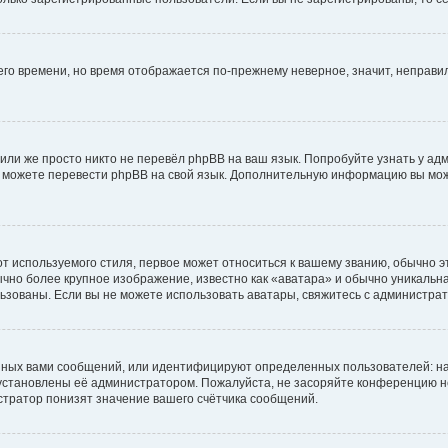
него времени, но время отображается по-прежнему неверное, значит, неправ
или же просто никто не перевёл phpBB на ваш язык. Попробуйте узнать у ад
ами можете перевести phpBB на свой язык. Дополнительную информацию вы мо
 используемого стиля, первое может относиться к вашему званию, обычно это
чно более крупное изображение, известно как «аватара» и обычно уникальна
пользованы. Если вы не можете использовать аватары, свяжитесь с администр
нных вами сообщений, или идентифицируют определенных пользователей: на
установлены её администратором. Пожалуйста, не засоряйте конференцию н
тратор понизят значение вашего счётчика сообщений.