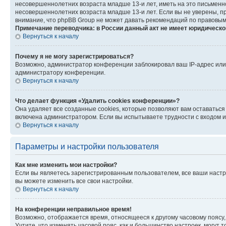
несовершеннолетних возраста младше 13-и лет, иметь на это письменн
несовершеннолетних возраста младше 13-и лет. Если вы не уверены, пр
внимание, что phpBB Group не может давать рекомендаций по правовым
Примечание переводчика: в России данный акт не имеет юридическо
Вернуться к началу
Почему я не могу зарегистрироваться?
Возможно, администратор конференции заблокировал ваш IP-адрес или 
администратору конференции.
Вернуться к началу
Что делает функция «Удалить cookies конференции»?
Она удаляет все созданные cookies, которые позволяют вам оставаться
включена администратором. Если вы испытываете трудности с входом и
Вернуться к началу
Параметры и настройки пользователя
Как мне изменить мои настройки?
Если вы являетесь зарегистрированным пользователем, все ваши настр
вы можете изменить все свои настройки.
Вернуться к началу
На конференции неправильное время!
Возможно, отображается время, относящееся к другому часовому поясу, а 
Учтите, что изменять часовой пояс, как и большинство настроек, могут