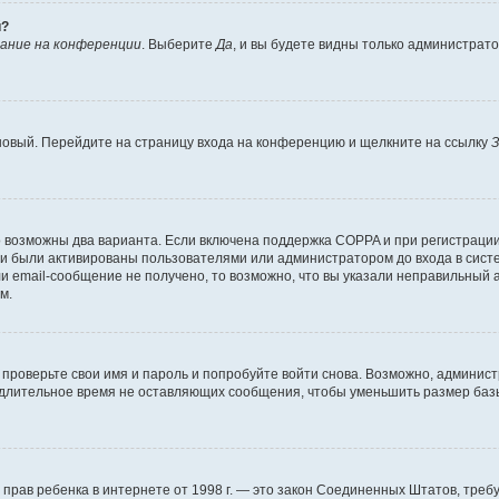
й?
ание на конференции
. Выберите
Да
, и вы будете видны только администрат
 новый. Перейдите на страницу входа на конференцию и щелкните на ссылку
З
о возможны два варианта. Если включена поддержка COPPA и при регистрации 
и были активированы пользователями или администратором до входа в систе
 email-сообщение не получено, то возможно, что вы указали неправильный а
м.
проверьте свои имя и пароль и попробуйте войти снова. Возможно, админист
длительное время не оставляющих сообщения, чтобы уменьшить размер базы
тных прав ребенка в интернете от 1998 г. — это закон Соединенных Штатов, т