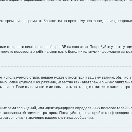
него времени, но время отображается по-прежнему неверное, значит, неправ
или же просто никто не перевёл phpBB на ваш язык. Попробуйте узнать у ад
ами можете перевести phpBB на свой язык. Дополнительную информацию вы мо
 используемого стиля, первое может относиться к вашему званию, обычно это
чно более крупное изображение, известно как «аватара» и обычно уникальна
пользованы. Если вы не можете использовать аватары, свяжитесь с администр
нных вами сообщений, или идентифицируют определенных пользователей: на
установлены её администратором. Пожалуйста, не засоряйте конференцию н
тратор понизят значение вашего счётчика сообщений.