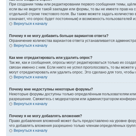
При создании темы или редактировании первого сообщения темы, щёлк
если вы не видите такой закладки или формы, то вы не имеете прав на 
отдельной строке текстового поля. Вы также можете задать количество
означает, что опрос будет постоянным) и возможность пользователей и
Вернуться к началу
Почему я не могу добавить больше вариантов ответа?
Ограничение количества вариантов ответа устанавливается администр
Вернуться к началу
Как мне отредактировать или удалить опрос?
Так же, как и сообщения, опросы могут редактироваться только их соз
связан именно с ним. Если никто не успел проголосовать, то вы можете
могут отредактировать или удалить опрос. Это сделано для того, чтобы
Вернуться к началу
Почему мне недоступны некоторые форумы?
Некоторые форумы доступны только определённым пользователям или г
разрешение. Свяжитесь с модератором или администратором конферен
Вернуться к началу
Почему я не могу добавлять вложения?
Право добавления вложений может быть предоставлено на уровне фору
что добавлять вложения разрешено только членам определённых групп.
Вернуться к началу