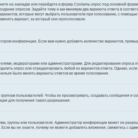
ните на закладке или перейдите в форму
Создать опрос
под основной формо
создание опросов. Задайте тему и как минимум два варианта ответа в соотве
 вариантов, которые могут выбрать пользователи при голосовании, с помощью
зменять вариант, за который они проголосовали.
атором конференции. Если вам нужно добавить количество вариантов, превы
дателями, модераторами или администраторами. Для редактирования опроса п
 удалить опрос или отредактировать любой из вариантов ответа. Однако, есл
 нельзя было менять варианты ответов во время голосования.
руппам пользователей. Чтобы их просматривать, создавать сообщения и со
ции для получения такого разрешения.
ма, группы или пользователя. Администратор конференции может не разре
 Если вы не знаете, почему не можете добавлять вложения, свяжитесь с ад