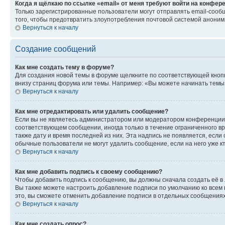
Когда я щёлкаю по ссылке «email» от меня требуют войти на конфер
Только зарегистрированные пользователи могут отправлять email-сооб
того, чтобы предотвратить злоупотребления почтовой системой анони
Вернуться к началу
Создание сообщений
Как мне создать тему в форуме?
Для создания новой темы в форуме щелкните по соответствующей кнопк
внизу страниц форума или темы. Например: «Вы можете начинать темы»,
Вернуться к началу
Как мне отредактировать или удалить сообщение?
Если вы не являетесь администратором или модератором конференции, 
соответствующем сообщении, иногда только в течение ограниченного вр
также дату и время последней из них. Эта надпись не появляется, если
обычные пользователи не могут удалить сообщение, если на него уже кт
Вернуться к началу
Как мне добавить подпись к своему сообщению?
Чтобы добавить подпись к сообщению, вы должны сначала создать её в
Вы также можете настроить добавление подписи по умолчанию ко всем
это, вы сможете отменить добавление подписи в отдельных сообщения
Вернуться к началу
Как мне создать опрос?