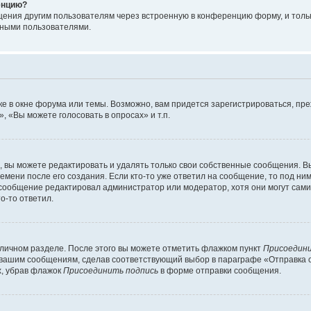
енцию?
щения другим пользователям через встроенную в конференцию форму, и толь
мными пользователями.
е в окне форума или темы. Возможно, вам придется зарегистрироваться, пр
 «Вы можете голосовать в опросах» и т.п.
вы можете редактировать и удалять только свои собственные сообщения. В
емени после его создания. Если кто-то уже ответил на сообщение, то под ни
 сообщение редактировал администратор или модератор, хотя они могут сами
о-то ответил.
 личном разделе. После этого вы можете отметить флажком пункт
Присоедини
 вашим сообщениям, сделав соответствующий выбор в параграфе «Отправка 
х, убрав флажок
Присоединить подпись
в форме отправки сообщения.