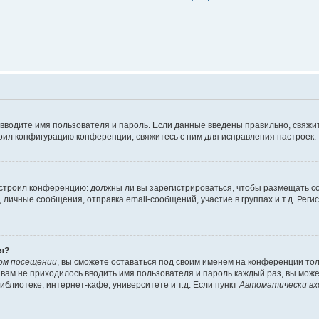
 вводите имя пользователя и пароль. Если данные введены правильно, свяжит
оил конфигурацию конференции, свяжитесь с ним для исправления настроек.
 настроил конференцию: должны ли вы зарегистрироваться, чтобы размещать 
ичные сообщения, отправка email-сообщений, участие в группах и т.д. Регис
я?
ом посещении
, вы сможете оставаться под своим именем на конференции тол
ы вам не приходилось вводить имя пользователя и пароль каждый раз, вы мож
блиотеке, интернет-кафе, университете и т.д. Если пункт
Автоматически вх