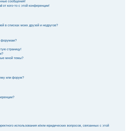
чные сообщения!
l от кого-то с этой конференции!
лей в списках моих друзей и недругов?
и форумам?
стую страницу!
и?
ные мной темы?
тему или форум?
ференции?
рректного использования и/или юридических вопросов, связанных с этой