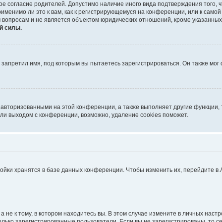
ое согласие родителей. Допустимо наличие иного вида подтверждения того,
именимо ли это к вам, как к регистрирующемуся на конференции, или к само
 вопросам и не является объектом юридических отношений, кроме указанных
й силы.
запретил имя, под которым вы пытаетесь зарегистрироваться. Он также мог
 авторизованными на этой конференции, а также выполняет другие функции, 
ли выходом с конференции, возможно, удаление cookies поможет.
ойки хранятся в базе данных конференции. Чтобы изменить их, перейдите в
не к тому, в котором находитесь вы. В этом случае измените в личных настрой
 только зарегистрированные пользователи. Если вы не зарегистрированы, то с