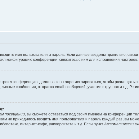
 вводите имя пользователя и пароль. Если данные введены правильно, свяжит
оил конфигурацию конференции, свяжитесь с ним для исправления настроек.
 настроил конференцию: должны ли вы зарегистрироваться, чтобы размещать 
ичные сообщения, отправка email-сообщений, участие в группах и т.д. Регис
я?
ом посещении
, вы сможете оставаться под своим именем на конференции тол
ы вам не приходилось вводить имя пользователя и пароль каждый раз, вы мож
блиотеке, интернет-кафе, университете и т.д. Если пункт
Автоматически вх