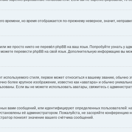
него времени, но время отображается по-прежнему неверное, значит, неправ
или же просто никто не перевёл phpBB на ваш язык. Попробуйте узнать у ад
ами можете перевести phpBB на свой язык. Дополнительную информацию вы мо
 используемого стиля, первое может относиться к вашему званию, обычно это
чно более крупное изображение, известно как «аватара» и обычно уникальна
пользованы. Если вы не можете использовать аватары, свяжитесь с администр
нных вами сообщений, или идентифицируют определенных пользователей: на
установлены её администратором. Пожалуйста, не засоряйте конференцию н
тратор понизят значение вашего счётчика сообщений.