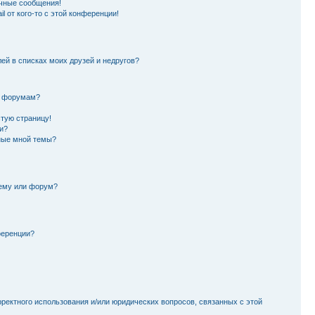
чные сообщения!
l от кого-то с этой конференции!
лей в списках моих друзей и недругов?
и форумам?
стую страницу!
и?
ные мной темы?
тему или форум?
ференции?
рректного использования и/или юридических вопросов, связанных с этой