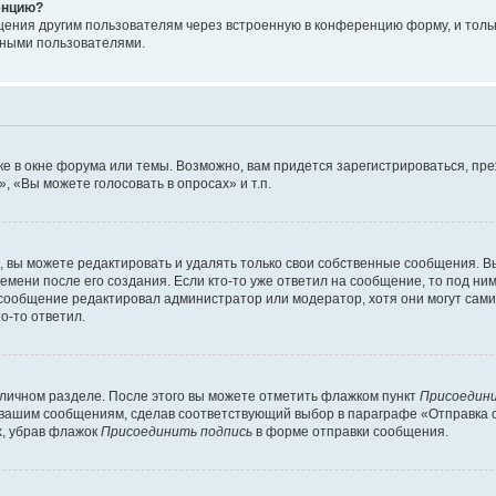
енцию?
щения другим пользователям через встроенную в конференцию форму, и толь
мными пользователями.
е в окне форума или темы. Возможно, вам придется зарегистрироваться, пр
 «Вы можете голосовать в опросах» и т.п.
вы можете редактировать и удалять только свои собственные сообщения. В
емени после его создания. Если кто-то уже ответил на сообщение, то под ни
 сообщение редактировал администратор или модератор, хотя они могут сами
о-то ответил.
 личном разделе. После этого вы можете отметить флажком пункт
Присоедини
 вашим сообщениям, сделав соответствующий выбор в параграфе «Отправка 
х, убрав флажок
Присоединить подпись
в форме отправки сообщения.