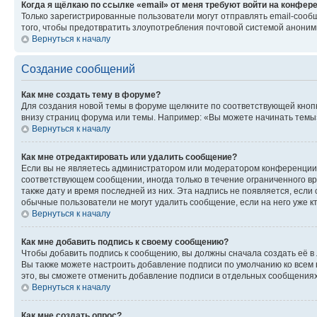
Когда я щёлкаю по ссылке «email» от меня требуют войти на конфер
Только зарегистрированные пользователи могут отправлять email-сооб
того, чтобы предотвратить злоупотребления почтовой системой анони
Вернуться к началу
Создание сообщений
Как мне создать тему в форуме?
Для создания новой темы в форуме щелкните по соответствующей кнопк
внизу страниц форума или темы. Например: «Вы можете начинать темы»,
Вернуться к началу
Как мне отредактировать или удалить сообщение?
Если вы не являетесь администратором или модератором конференции, 
соответствующем сообщении, иногда только в течение ограниченного вр
также дату и время последней из них. Эта надпись не появляется, если
обычные пользователи не могут удалить сообщение, если на него уже кт
Вернуться к началу
Как мне добавить подпись к своему сообщению?
Чтобы добавить подпись к сообщению, вы должны сначала создать её в
Вы также можете настроить добавление подписи по умолчанию ко всем
это, вы сможете отменить добавление подписи в отдельных сообщения
Вернуться к началу
Как мне создать опрос?