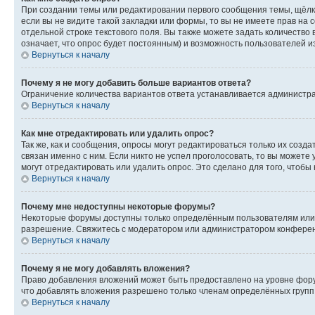
При создании темы или редактировании первого сообщения темы, щёлк
если вы не видите такой закладки или формы, то вы не имеете прав на 
отдельной строке текстового поля. Вы также можете задать количество
означает, что опрос будет постоянным) и возможность пользователей и
Вернуться к началу
Почему я не могу добавить больше вариантов ответа?
Ограничение количества вариантов ответа устанавливается администр
Вернуться к началу
Как мне отредактировать или удалить опрос?
Так же, как и сообщения, опросы могут редактироваться только их соз
связан именно с ним. Если никто не успел проголосовать, то вы можете
могут отредактировать или удалить опрос. Это сделано для того, чтобы
Вернуться к началу
Почему мне недоступны некоторые форумы?
Некоторые форумы доступны только определённым пользователям или г
разрешение. Свяжитесь с модератором или администратором конферен
Вернуться к началу
Почему я не могу добавлять вложения?
Право добавления вложений может быть предоставлено на уровне фору
что добавлять вложения разрешено только членам определённых групп.
Вернуться к началу