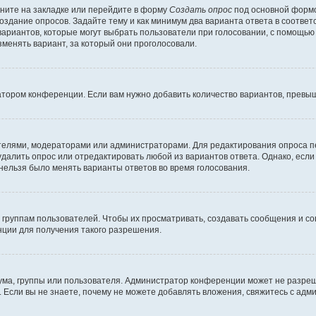
ните на закладке или перейдите в форму
Создать опрос
под основной формо
создание опросов. Задайте тему и как минимум два варианта ответа в соотве
 вариантов, которые могут выбрать пользователи при голосовании, с помощью
зменять вариант, за который они проголосовали.
атором конференции. Если вам нужно добавить количество вариантов, превы
дателями, модераторами или администраторами. Для редактирования опроса п
 удалить опрос или отредактировать любой из вариантов ответа. Однако, есл
 нельзя было менять варианты ответов во время голосования.
руппам пользователей. Чтобы их просматривать, создавать сообщения и со
ции для получения такого разрешения.
ма, группы или пользователя. Администратор конференции может не разре
 Если вы не знаете, почему не можете добавлять вложения, свяжитесь с ад