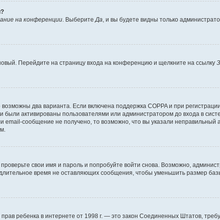
й?
ание на конференции
. Выберите
Да
, и вы будете видны только администрат
 новый. Перейдите на страницу входа на конференцию и щелкните на ссылку
З
о возможны два варианта. Если включена поддержка COPPA и при регистрации 
и были активированы пользователями или администратором до входа в систе
 email-сообщение не получено, то возможно, что вы указали неправильный а
м.
проверьте свои имя и пароль и попробуйте войти снова. Возможно, админист
длительное время не оставляющих сообщения, чтобы уменьшить размер базы
тных прав ребенка в интернете от 1998 г. — это закон Соединенных Штатов, т