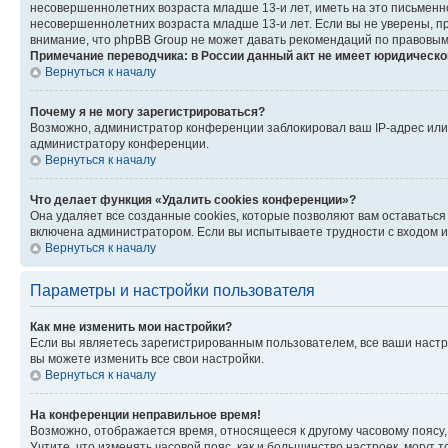
несовершеннолетних возраста младше 13-и лет, иметь на это письменн
несовершеннолетних возраста младше 13-и лет. Если вы не уверены, пр
внимание, что phpBB Group не может давать рекомендаций по правовым
Примечание переводчика: в России данный акт не имеет юридическо
Вернуться к началу
Почему я не могу зарегистрироваться?
Возможно, администратор конференции заблокировал ваш IP-адрес или 
администратору конференции.
Вернуться к началу
Что делает функция «Удалить cookies конференции»?
Она удаляет все созданные cookies, которые позволяют вам оставаться
включена администратором. Если вы испытываете трудности с входом и
Вернуться к началу
Параметры и настройки пользователя
Как мне изменить мои настройки?
Если вы являетесь зарегистрированным пользователем, все ваши настр
вы можете изменить все свои настройки.
Вернуться к началу
На конференции неправильное время!
Возможно, отображается время, относящееся к другому часовому поясу, а 
Учтите, что изменять часовой пояс, как и большинство настроек, могут