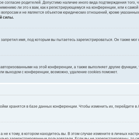
ое согласие родителей. Допустимо наличие иного вида подтверждения того,
именимо ли это к вам, как к регистрирующемуся на конференции, или к само
 вопросам и не является объектом юридических отношений, кроме указанных
й силы.
запретил имя, под которым вы пытаетесь зарегистрироваться. Он также мог
 авторизованными на этой конференции, а также выполняет другие функции, 
ли выходом с конференции, возможно, удаление cookies поможет.
ойки хранятся в базе данных конференции. Чтобы изменить их, перейдите в
не к тому, в котором находитесь вы. В этом случае измените в личных настрой
 только зарегистрированные пользователи. Если вы не зарегистрированы, то с