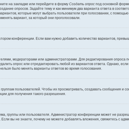
ните на закладке или перейдите в форму
Создать опрос
под основной формо
создание опросов. Задайте тему и как минимум два варианта ответа в соотве
 вариантов, которые могут выбрать пользователи при голосовании, с помощью
зменять вариант, за который они проголосовали.
атором конференции. Если вам нужно добавить количество вариантов, превы
дателями, модераторами или администраторами. Для редактирования опроса п
 удалить опрос или отредактировать любой из вариантов ответа. Однако, есл
 нельзя было менять варианты ответов во время голосования.
руппам пользователей. Чтобы их просматривать, создавать сообщения и со
ции для получения такого разрешения.
ма, группы или пользователя. Администратор конференции может не разре
 Если вы не знаете, почему не можете добавлять вложения, свяжитесь с ад