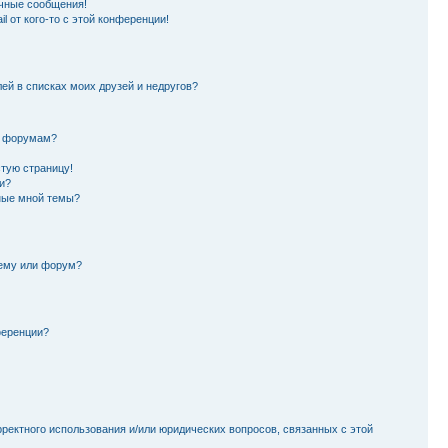
чные сообщения!
l от кого-то с этой конференции!
лей в списках моих друзей и недругов?
и форумам?
стую страницу!
и?
ные мной темы?
тему или форум?
ференции?
рректного использования и/или юридических вопросов, связанных с этой