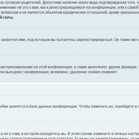
ое согласие родителей. Допустимо наличие иного вида подтверждения того,
именимо ли это к вам, как к регистрирующемуся на конференции, или к само
 вопросам и не является объектом юридических отношений, кроме указанных
й силы.
запретил имя, под которым вы пытаетесь зарегистрироваться. Он также мог
 авторизованными на этой конференции, а также выполняет другие функции, 
ли выходом с конференции, возможно, удаление cookies поможет.
ойки хранятся в базе данных конференции. Чтобы изменить их, перейдите в
не к тому, в котором находитесь вы. В этом случае измените в личных настрой
 только зарегистрированные пользователи. Если вы не зарегистрированы, то с