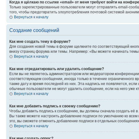
Когда я щёлкаю по ссылке «email» от меня требуют войти на конфер
Только зарегистрированные пользователи могут отправлять email-сооб
того, чтобы предотвратить злоупотребления почтовой системой анони
Вернуться к началу
Создание сообщений
Как мне создать тему в форуме?
Для создания новой темы в форуме щелкните по соответствующей кнопк
внизу страниц форума или темы. Например: «Вы можете начинать темы»,
Вернуться к началу
Как мне отредактировать или удалить сообщение?
Если вы не являетесь администратором или модератором конференции, 
соответствующем сообщении, иногда только в течение ограниченного вр
также дату и время последней из них. Эта надпись не появляется, если
обычные пользователи не могут удалить сообщение, если на него уже кт
Вернуться к началу
Как мне добавить подпись к своему сообщению?
Чтобы добавить подпись к сообщению, вы должны сначала создать её в
Вы также можете настроить добавление подписи по умолчанию ко всем
это, вы сможете отменить добавление подписи в отдельных сообщения
Вернуться к началу
Как мне создать опрос?