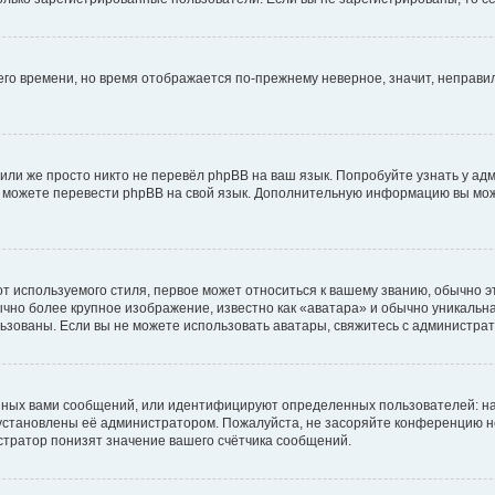
него времени, но время отображается по-прежнему неверное, значит, неправ
или же просто никто не перевёл phpBB на ваш язык. Попробуйте узнать у ад
ами можете перевести phpBB на свой язык. Дополнительную информацию вы мо
 используемого стиля, первое может относиться к вашему званию, обычно это
чно более крупное изображение, известно как «аватара» и обычно уникальна
пользованы. Если вы не можете использовать аватары, свяжитесь с администр
нных вами сообщений, или идентифицируют определенных пользователей: на
установлены её администратором. Пожалуйста, не засоряйте конференцию н
тратор понизят значение вашего счётчика сообщений.