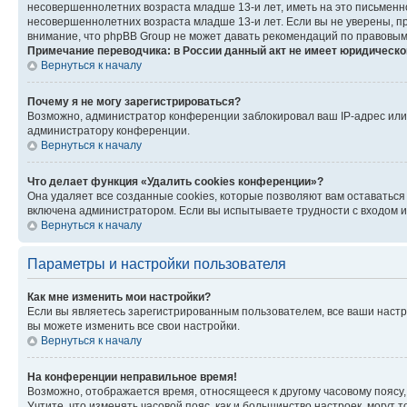
несовершеннолетних возраста младше 13-и лет, иметь на это письменн
несовершеннолетних возраста младше 13-и лет. Если вы не уверены, пр
внимание, что phpBB Group не может давать рекомендаций по правовым
Примечание переводчика: в России данный акт не имеет юридическо
Вернуться к началу
Почему я не могу зарегистрироваться?
Возможно, администратор конференции заблокировал ваш IP-адрес или 
администратору конференции.
Вернуться к началу
Что делает функция «Удалить cookies конференции»?
Она удаляет все созданные cookies, которые позволяют вам оставаться
включена администратором. Если вы испытываете трудности с входом и
Вернуться к началу
Параметры и настройки пользователя
Как мне изменить мои настройки?
Если вы являетесь зарегистрированным пользователем, все ваши настр
вы можете изменить все свои настройки.
Вернуться к началу
На конференции неправильное время!
Возможно, отображается время, относящееся к другому часовому поясу, а 
Учтите, что изменять часовой пояс, как и большинство настроек, могут