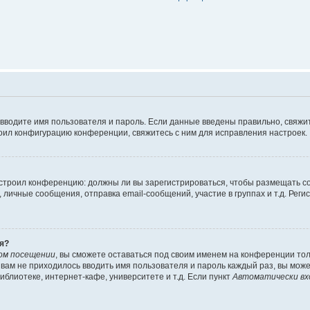
 вводите имя пользователя и пароль. Если данные введены правильно, свяжит
оил конфигурацию конференции, свяжитесь с ним для исправления настроек.
 настроил конференцию: должны ли вы зарегистрироваться, чтобы размещать 
ичные сообщения, отправка email-сообщений, участие в группах и т.д. Регис
я?
ом посещении
, вы сможете оставаться под своим именем на конференции тол
ы вам не приходилось вводить имя пользователя и пароль каждый раз, вы мож
блиотеке, интернет-кафе, университете и т.д. Если пункт
Автоматически вх