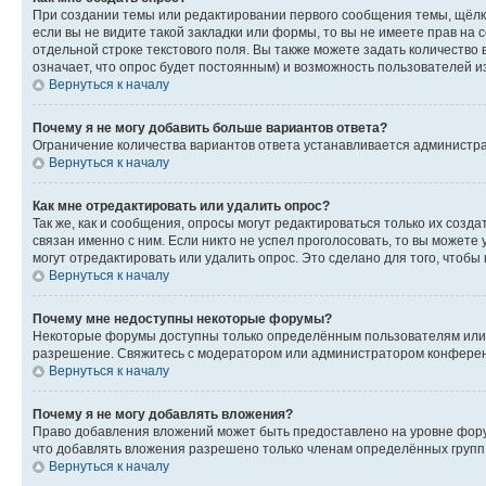
При создании темы или редактировании первого сообщения темы, щёлк
если вы не видите такой закладки или формы, то вы не имеете прав на 
отдельной строке текстового поля. Вы также можете задать количество
означает, что опрос будет постоянным) и возможность пользователей и
Вернуться к началу
Почему я не могу добавить больше вариантов ответа?
Ограничение количества вариантов ответа устанавливается администр
Вернуться к началу
Как мне отредактировать или удалить опрос?
Так же, как и сообщения, опросы могут редактироваться только их соз
связан именно с ним. Если никто не успел проголосовать, то вы можете
могут отредактировать или удалить опрос. Это сделано для того, чтобы
Вернуться к началу
Почему мне недоступны некоторые форумы?
Некоторые форумы доступны только определённым пользователям или г
разрешение. Свяжитесь с модератором или администратором конферен
Вернуться к началу
Почему я не могу добавлять вложения?
Право добавления вложений может быть предоставлено на уровне фору
что добавлять вложения разрешено только членам определённых групп.
Вернуться к началу