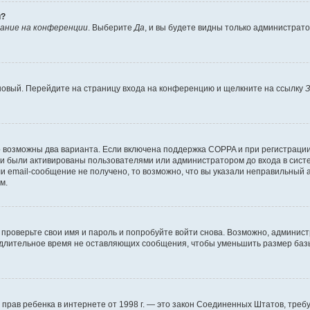
й?
ание на конференции
. Выберите
Да
, и вы будете видны только администрат
 новый. Перейдите на страницу входа на конференцию и щелкните на ссылку
З
о возможны два варианта. Если включена поддержка COPPA и при регистрации 
и были активированы пользователями или администратором до входа в систе
 email-сообщение не получено, то возможно, что вы указали неправильный а
м.
проверьте свои имя и пароль и попробуйте войти снова. Возможно, админист
длительное время не оставляющих сообщения, чтобы уменьшить размер базы
тных прав ребенка в интернете от 1998 г. — это закон Соединенных Штатов, т