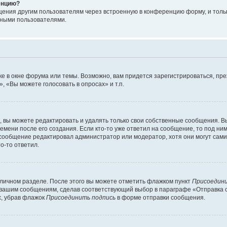
енцию?
щения другим пользователям через встроенную в конференцию форму, и толь
мными пользователями.
е в окне форума или темы. Возможно, вам придется зарегистрироваться, пр
 «Вы можете голосовать в опросах» и т.п.
вы можете редактировать и удалять только свои собственные сообщения. В
емени после его создания. Если кто-то уже ответил на сообщение, то под ни
 сообщение редактировал администратор или модератор, хотя они могут сами
о-то ответил.
 личном разделе. После этого вы можете отметить флажком пункт
Присоедини
 вашим сообщениям, сделав соответствующий выбор в параграфе «Отправка 
х, убрав флажок
Присоединить подпись
в форме отправки сообщения.