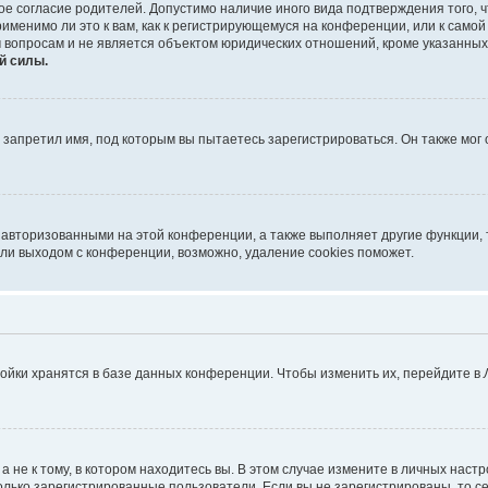
ое согласие родителей. Допустимо наличие иного вида подтверждения того,
именимо ли это к вам, как к регистрирующемуся на конференции, или к само
 вопросам и не является объектом юридических отношений, кроме указанных
й силы.
запретил имя, под которым вы пытаетесь зарегистрироваться. Он также мог
 авторизованными на этой конференции, а также выполняет другие функции, 
ли выходом с конференции, возможно, удаление cookies поможет.
ойки хранятся в базе данных конференции. Чтобы изменить их, перейдите в
не к тому, в котором находитесь вы. В этом случае измените в личных настрой
 только зарегистрированные пользователи. Если вы не зарегистрированы, то с