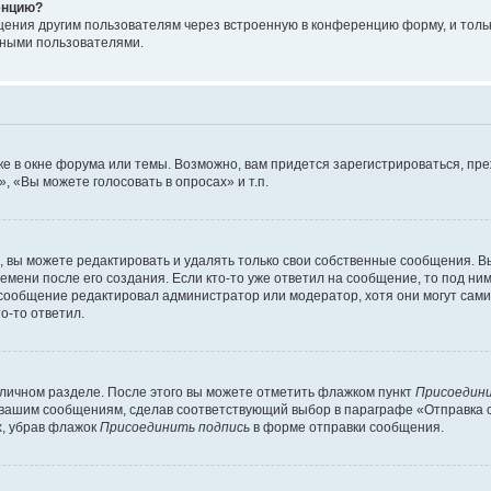
енцию?
щения другим пользователям через встроенную в конференцию форму, и толь
мными пользователями.
е в окне форума или темы. Возможно, вам придется зарегистрироваться, пр
 «Вы можете голосовать в опросах» и т.п.
вы можете редактировать и удалять только свои собственные сообщения. В
емени после его создания. Если кто-то уже ответил на сообщение, то под ни
 сообщение редактировал администратор или модератор, хотя они могут сами
о-то ответил.
 личном разделе. После этого вы можете отметить флажком пункт
Присоедини
 вашим сообщениям, сделав соответствующий выбор в параграфе «Отправка 
х, убрав флажок
Присоединить подпись
в форме отправки сообщения.