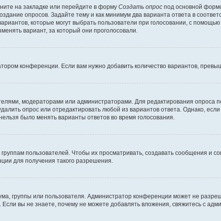
ните на закладке или перейдите в форму
Создать опрос
под основной формо
создание опросов. Задайте тему и как минимум два варианта ответа в соотве
 вариантов, которые могут выбрать пользователи при голосовании, с помощью
зменять вариант, за который они проголосовали.
атором конференции. Если вам нужно добавить количество вариантов, превы
дателями, модераторами или администраторами. Для редактирования опроса п
 удалить опрос или отредактировать любой из вариантов ответа. Однако, есл
 нельзя было менять варианты ответов во время голосования.
руппам пользователей. Чтобы их просматривать, создавать сообщения и со
ции для получения такого разрешения.
ма, группы или пользователя. Администратор конференции может не разре
 Если вы не знаете, почему не можете добавлять вложения, свяжитесь с ад