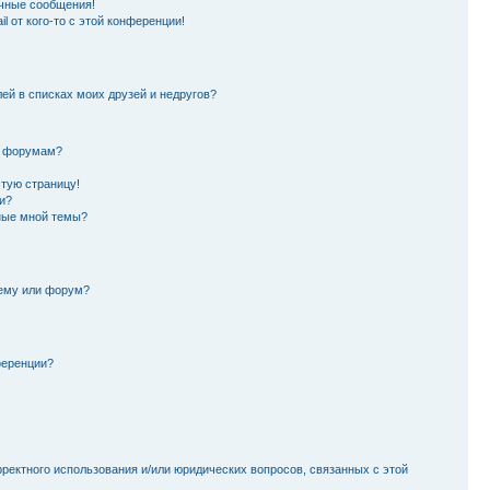
чные сообщения!
l от кого-то с этой конференции!
лей в списках моих друзей и недругов?
и форумам?
стую страницу!
и?
ные мной темы?
тему или форум?
ференции?
рректного использования и/или юридических вопросов, связанных с этой