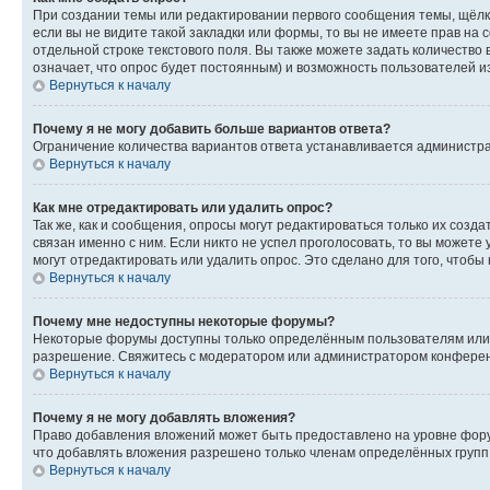
При создании темы или редактировании первого сообщения темы, щёлк
если вы не видите такой закладки или формы, то вы не имеете прав на 
отдельной строке текстового поля. Вы также можете задать количество
означает, что опрос будет постоянным) и возможность пользователей и
Вернуться к началу
Почему я не могу добавить больше вариантов ответа?
Ограничение количества вариантов ответа устанавливается администр
Вернуться к началу
Как мне отредактировать или удалить опрос?
Так же, как и сообщения, опросы могут редактироваться только их соз
связан именно с ним. Если никто не успел проголосовать, то вы можете
могут отредактировать или удалить опрос. Это сделано для того, чтобы
Вернуться к началу
Почему мне недоступны некоторые форумы?
Некоторые форумы доступны только определённым пользователям или г
разрешение. Свяжитесь с модератором или администратором конферен
Вернуться к началу
Почему я не могу добавлять вложения?
Право добавления вложений может быть предоставлено на уровне фору
что добавлять вложения разрешено только членам определённых групп.
Вернуться к началу