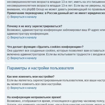
несовершеннолетних возраста младше 13-и лет, иметь на это письменн
несовершеннолетних возраста младше 13-и лет. Если вы не уверены, пр
внимание, что phpBB Group не может давать рекомендаций по правовым
Примечание переводчика: в России данный акт не имеет юридическо
Вернуться к началу
Почему я не могу зарегистрироваться?
Возможно, администратор конференции заблокировал ваш IP-адрес или 
администратору конференции.
Вернуться к началу
Что делает функция «Удалить cookies конференции»?
Она удаляет все созданные cookies, которые позволяют вам оставаться
включена администратором. Если вы испытываете трудности с входом и
Вернуться к началу
Параметры и настройки пользователя
Как мне изменить мои настройки?
Если вы являетесь зарегистрированным пользователем, все ваши настр
вы можете изменить все свои настройки.
Вернуться к началу
На конференции неправильное время!
Возможно, отображается время, относящееся к другому часовому поясу, а 
Учтите, что изменять часовой пояс, как и большинство настроек, могут