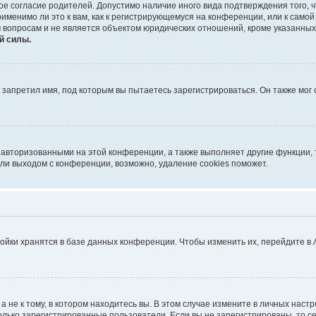
ое согласие родителей. Допустимо наличие иного вида подтверждения того,
именимо ли это к вам, как к регистрирующемуся на конференции, или к само
 вопросам и не является объектом юридических отношений, кроме указанных
й силы.
запретил имя, под которым вы пытаетесь зарегистрироваться. Он также мог
 авторизованными на этой конференции, а также выполняет другие функции, 
ли выходом с конференции, возможно, удаление cookies поможет.
ойки хранятся в базе данных конференции. Чтобы изменить их, перейдите в
не к тому, в котором находитесь вы. В этом случае измените в личных настрой
 только зарегистрированные пользователи. Если вы не зарегистрированы, то с