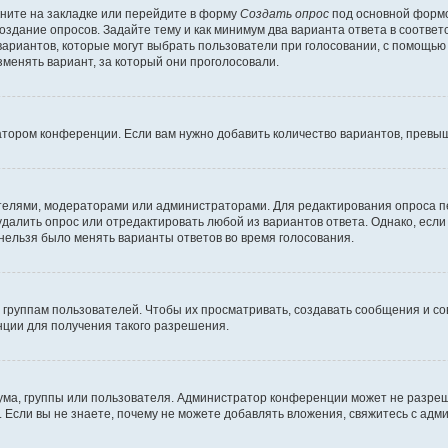
ните на закладке или перейдите в форму
Создать опрос
под основной формо
создание опросов. Задайте тему и как минимум два варианта ответа в соотве
 вариантов, которые могут выбрать пользователи при голосовании, с помощью
зменять вариант, за который они проголосовали.
атором конференции. Если вам нужно добавить количество вариантов, превы
дателями, модераторами или администраторами. Для редактирования опроса п
 удалить опрос или отредактировать любой из вариантов ответа. Однако, есл
 нельзя было менять варианты ответов во время голосования.
руппам пользователей. Чтобы их просматривать, создавать сообщения и со
ции для получения такого разрешения.
ма, группы или пользователя. Администратор конференции может не разре
 Если вы не знаете, почему не можете добавлять вложения, свяжитесь с ад