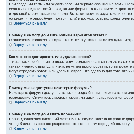
При создании темы или редактировании первого сообщения темы, щёлк
если вы не видите такой закладки или формы, то вы не имеете прав на 
отдельной строке текстового поля. Вы также можете задать количество
означает, что опрос будет постоянным) и возможность пользователей и
Вернуться к началу
Почему я не могу добавить больше вариантов ответа?
Ограничение количества вариантов ответа устанавливается администр
Вернуться к началу
Как мне отредактировать или удалить опрос?
Так же, как и сообщения, опросы могут редактироваться только их соз
связан именно с ним. Если никто не успел проголосовать, то вы можете
могут отредактировать или удалить опрос. Это сделано для того, чтобы
Вернуться к началу
Почему мне недоступны некоторые форумы?
Некоторые форумы доступны только определённым пользователям или г
разрешение. Свяжитесь с модератором или администратором конферен
Вернуться к началу
Почему я не могу добавлять вложения?
Право добавления вложений может быть предоставлено на уровне фору
что добавлять вложения разрешено только членам определённых групп.
Вернуться к началу