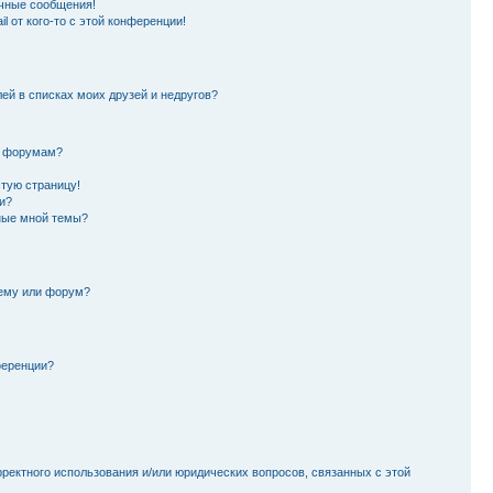
чные сообщения!
l от кого-то с этой конференции!
лей в списках моих друзей и недругов?
и форумам?
стую страницу!
и?
ные мной темы?
тему или форум?
ференции?
рректного использования и/или юридических вопросов, связанных с этой