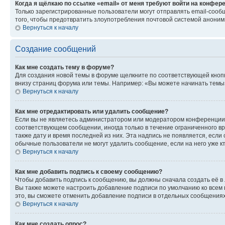
Когда я щёлкаю по ссылке «email» от меня требуют войти на конфер
Только зарегистрированные пользователи могут отправлять email-сооб
того, чтобы предотвратить злоупотребления почтовой системой анони
Вернуться к началу
Создание сообщений
Как мне создать тему в форуме?
Для создания новой темы в форуме щелкните по соответствующей кнопк
внизу страниц форума или темы. Например: «Вы можете начинать темы»,
Вернуться к началу
Как мне отредактировать или удалить сообщение?
Если вы не являетесь администратором или модератором конференции, 
соответствующем сообщении, иногда только в течение ограниченного вр
также дату и время последней из них. Эта надпись не появляется, если
обычные пользователи не могут удалить сообщение, если на него уже кт
Вернуться к началу
Как мне добавить подпись к своему сообщению?
Чтобы добавить подпись к сообщению, вы должны сначала создать её в
Вы также можете настроить добавление подписи по умолчанию ко всем
это, вы сможете отменить добавление подписи в отдельных сообщения
Вернуться к началу
Как мне создать опрос?