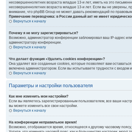
несовершеннолетних возраста младше 13-и лет, иметь на это письменн
несовершеннолетних возраста младше 13-и лет. Если вы не уверены, пр
внимание, что phpBB Group не может давать рекомендаций по правовым
Примечание переводчика: в России данный акт не имеет юридическо
Вернуться к началу
Почему я не могу зарегистрироваться?
Возможно, администратор конференции заблокировал ваш IP-адрес или 
администратору конференции.
Вернуться к началу
Что делает функция «Удалить cookies конференции»?
Она удаляет все созданные cookies, которые позволяют вам оставаться
включена администратором. Если вы испытываете трудности с входом и
Вернуться к началу
Параметры и настройки пользователя
Как мне изменить мои настройки?
Если вы являетесь зарегистрированным пользователем, все ваши настр
вы можете изменить все свои настройки.
Вернуться к началу
На конференции неправильное время!
Возможно, отображается время, относящееся к другому часовому поясу, а 
Учтите, что изменять часовой пояс, как и большинство настроек, могут