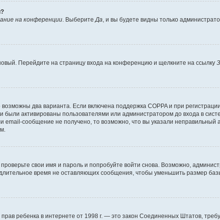
й?
ание на конференции
. Выберите
Да
, и вы будете видны только администрат
 новый. Перейдите на страницу входа на конференцию и щелкните на ссылку
З
о возможны два варианта. Если включена поддержка COPPA и при регистрации 
и были активированы пользователями или администратором до входа в систе
 email-сообщение не получено, то возможно, что вы указали неправильный а
м.
проверьте свои имя и пароль и попробуйте войти снова. Возможно, админист
длительное время не оставляющих сообщения, чтобы уменьшить размер базы
тных прав ребенка в интернете от 1998 г. — это закон Соединенных Штатов, т