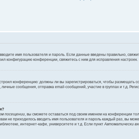
 вводите имя пользователя и пароль. Если данные введены правильно, свяжит
оил конфигурацию конференции, свяжитесь с ним для исправления настроек.
 настроил конференцию: должны ли вы зарегистрироваться, чтобы размещать 
ичные сообщения, отправка email-сообщений, участие в группах и т.д. Регис
я?
ом посещении
, вы сможете оставаться под своим именем на конференции тол
ы вам не приходилось вводить имя пользователя и пароль каждый раз, вы мож
блиотеке, интернет-кафе, университете и т.д. Если пункт
Автоматически вх