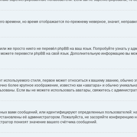
него времени, но время отображается по-прежнему неверное, значит, неправ
или же просто никто не перевёл phpBB на ваш язык. Попробуйте узнать у ад
ами можете перевести phpBB на свой язык. Дополнительную информацию вы мо
 используемого стиля, первое может относиться к вашему званию, обычно это
чно более крупное изображение, известно как «аватара» и обычно уникальна
пользованы. Если вы не можете использовать аватары, свяжитесь с администр
нных вами сообщений, или идентифицируют определенных пользователей: на
установлены её администратором. Пожалуйста, не засоряйте конференцию н
тратор понизят значение вашего счётчика сообщений.