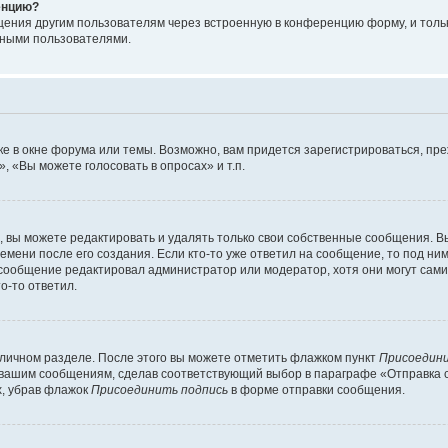
енцию?
щения другим пользователям через встроенную в конференцию форму, и толь
мными пользователями.
е в окне форума или темы. Возможно, вам придется зарегистрироваться, пр
 «Вы можете голосовать в опросах» и т.п.
вы можете редактировать и удалять только свои собственные сообщения. В
емени после его создания. Если кто-то уже ответил на сообщение, то под ни
 сообщение редактировал администратор или модератор, хотя они могут сами
о-то ответил.
 личном разделе. После этого вы можете отметить флажком пункт
Присоедини
 вашим сообщениям, сделав соответствующий выбор в параграфе «Отправка 
х, убрав флажок
Присоединить подпись
в форме отправки сообщения.