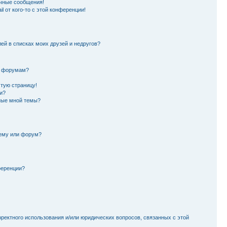
чные сообщения!
l от кого-то с этой конференции!
лей в списках моих друзей и недругов?
и форумам?
стую страницу!
и?
ные мной темы?
тему или форум?
ференции?
рректного использования и/или юридических вопросов, связанных с этой