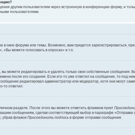
енцию?
щения другим пользователям через встроенную в конференцию форму, и толь
мными пользователями.
е в окне форума или темы. Возможно, вам придется зарегистрироваться, пр
 «Вы можете голосовать в опросах» и т.п.
вы можете редактировать и удалять только свои собственные сообщения. В
емени после его создания. Если кто-то уже ответил на сообщение, то под ни
 сообщение редактировал администратор или модератор, хотя они могут сами
о-то ответил.
 личном разделе. После этого вы можете отметить флажком пункт
Присоедини
 вашим сообщениям, сделав соответствующий выбор в параграфе «Отправка 
х, убрав флажок
Присоединить подпись
в форме отправки сообщения.