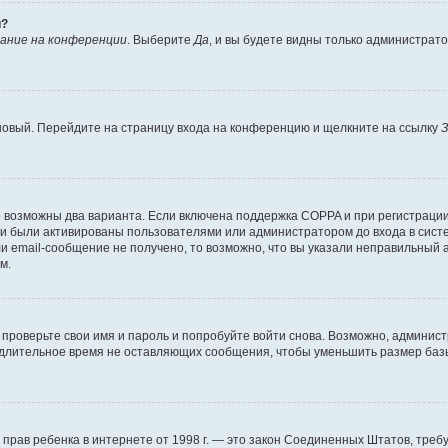
й?
ание на конференции
. Выберите
Да
, и вы будете видны только администрат
 новый. Перейдите на страницу входа на конференцию и щелкните на ссылку
З
о возможны два варианта. Если включена поддержка COPPA и при регистрации 
и были активированы пользователями или администратором до входа в систе
 email-сообщение не получено, то возможно, что вы указали неправильный а
м.
проверьте свои имя и пароль и попробуйте войти снова. Возможно, админист
длительное время не оставляющих сообщения, чтобы уменьшить размер базы
тных прав ребенка в интернете от 1998 г. — это закон Соединенных Штатов, т