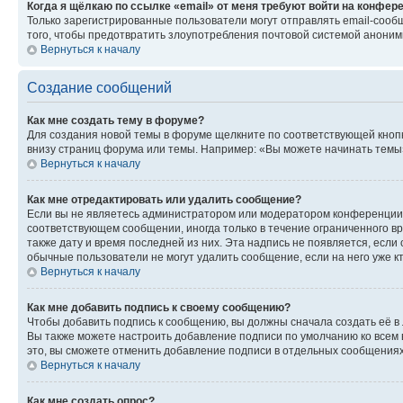
Когда я щёлкаю по ссылке «email» от меня требуют войти на конфер
Только зарегистрированные пользователи могут отправлять email-сооб
того, чтобы предотвратить злоупотребления почтовой системой анони
Вернуться к началу
Создание сообщений
Как мне создать тему в форуме?
Для создания новой темы в форуме щелкните по соответствующей кнопк
внизу страниц форума или темы. Например: «Вы можете начинать темы»,
Вернуться к началу
Как мне отредактировать или удалить сообщение?
Если вы не являетесь администратором или модератором конференции, 
соответствующем сообщении, иногда только в течение ограниченного вр
также дату и время последней из них. Эта надпись не появляется, если
обычные пользователи не могут удалить сообщение, если на него уже кт
Вернуться к началу
Как мне добавить подпись к своему сообщению?
Чтобы добавить подпись к сообщению, вы должны сначала создать её в
Вы также можете настроить добавление подписи по умолчанию ко всем
это, вы сможете отменить добавление подписи в отдельных сообщения
Вернуться к началу
Как мне создать опрос?