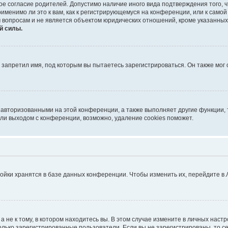
ое согласие родителей. Допустимо наличие иного вида подтверждения того,
именимо ли это к вам, как к регистрирующемуся на конференции, или к само
 вопросам и не является объектом юридических отношений, кроме указанных
й силы.
запретил имя, под которым вы пытаетесь зарегистрироваться. Он также мог
 авторизованными на этой конференции, а также выполняет другие функции, 
ли выходом с конференции, возможно, удаление cookies поможет.
ойки хранятся в базе данных конференции. Чтобы изменить их, перейдите в
не к тому, в котором находитесь вы. В этом случае измените в личных настрой
 только зарегистрированные пользователи. Если вы не зарегистрированы, то с