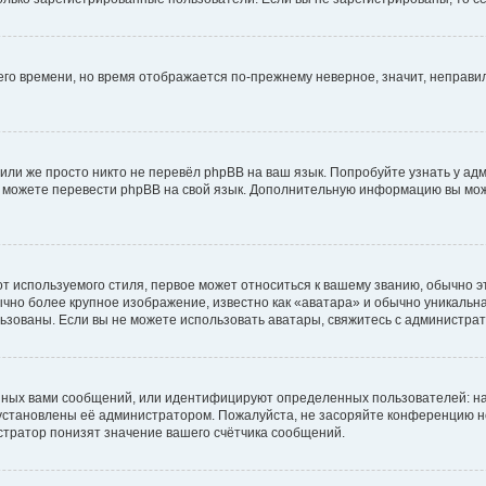
него времени, но время отображается по-прежнему неверное, значит, неправ
или же просто никто не перевёл phpBB на ваш язык. Попробуйте узнать у ад
ами можете перевести phpBB на свой язык. Дополнительную информацию вы мо
 используемого стиля, первое может относиться к вашему званию, обычно это
чно более крупное изображение, известно как «аватара» и обычно уникальна
пользованы. Если вы не можете использовать аватары, свяжитесь с администр
нных вами сообщений, или идентифицируют определенных пользователей: на
установлены её администратором. Пожалуйста, не засоряйте конференцию н
тратор понизят значение вашего счётчика сообщений.