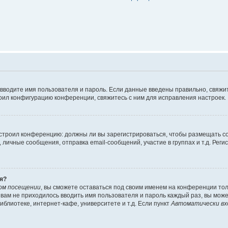
 вводите имя пользователя и пароль. Если данные введены правильно, свяжит
оил конфигурацию конференции, свяжитесь с ним для исправления настроек.
 настроил конференцию: должны ли вы зарегистрироваться, чтобы размещать 
ичные сообщения, отправка email-сообщений, участие в группах и т.д. Регис
я?
ом посещении
, вы сможете оставаться под своим именем на конференции тол
ы вам не приходилось вводить имя пользователя и пароль каждый раз, вы мож
блиотеке, интернет-кафе, университете и т.д. Если пункт
Автоматически вх