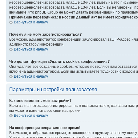
несовершеннолетних возраста младше 13-и лет, иметь на это письменн
несовершеннолетних возраста младше 13-и лет. Если вы не уверены, пр
внимание, что phpBB Group не может давать рекомендаций по правовым
Примечание переводчика: в России данный акт не имеет юридическо
Вернуться к началу
Почему я не могу зарегистрироваться?
Возможно, администратор конференции заблокировал ваш IP-адрес или 
администратору конференции.
Вернуться к началу
Что делает функция «Удалить cookies конференции»?
Она удаляет все созданные cookies, которые позволяют вам оставаться
включена администратором. Если вы испытываете трудности с входом и
Вернуться к началу
Параметры и настройки пользователя
Как мне изменить мои настройки?
Если вы являетесь зарегистрированным пользователем, все ваши настр
вы можете изменить все свои настройки.
Вернуться к началу
На конференции неправильное время!
Возможно, отображается время, относящееся к другому часовому поясу, а 
Учтите, что изменять часовой пояс, как и большинство настроек, могут