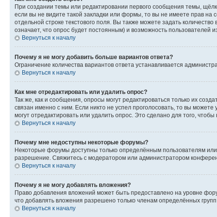
При создании темы или редактировании первого сообщения темы, щёлк
если вы не видите такой закладки или формы, то вы не имеете прав на 
отдельной строке текстового поля. Вы также можете задать количество
означает, что опрос будет постоянным) и возможность пользователей и
Вернуться к началу
Почему я не могу добавить больше вариантов ответа?
Ограничение количества вариантов ответа устанавливается администр
Вернуться к началу
Как мне отредактировать или удалить опрос?
Так же, как и сообщения, опросы могут редактироваться только их соз
связан именно с ним. Если никто не успел проголосовать, то вы можете
могут отредактировать или удалить опрос. Это сделано для того, чтобы
Вернуться к началу
Почему мне недоступны некоторые форумы?
Некоторые форумы доступны только определённым пользователям или г
разрешение. Свяжитесь с модератором или администратором конферен
Вернуться к началу
Почему я не могу добавлять вложения?
Право добавления вложений может быть предоставлено на уровне фору
что добавлять вложения разрешено только членам определённых групп.
Вернуться к началу