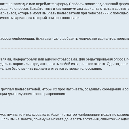
ните на закладке или перейдите в форму
Создать опрос
под основной формо
создание опросов. Задайте тему и как минимум два варианта ответа в соотве
 вариантов, которые могут выбрать пользователи при голосовании, с помощью
зменять вариант, за который они проголосовали.
атором конференции. Если вам нужно добавить количество вариантов, превы
дателями, модераторами или администраторами. Для редактирования опроса п
 удалить опрос или отредактировать любой из вариантов ответа. Однако, есл
 нельзя было менять варианты ответов во время голосования.
руппам пользователей. Чтобы их просматривать, создавать сообщения и со
ции для получения такого разрешения.
ма, группы или пользователя. Администратор конференции может не разре
 Если вы не знаете, почему не можете добавлять вложения, свяжитесь с ад