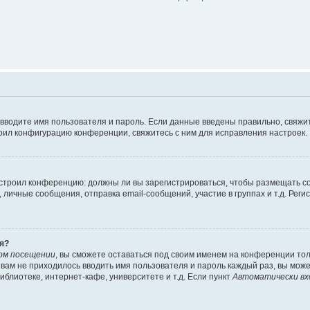
 вводите имя пользователя и пароль. Если данные введены правильно, свяжит
оил конфигурацию конференции, свяжитесь с ним для исправления настроек.
 настроил конференцию: должны ли вы зарегистрироваться, чтобы размещать 
ичные сообщения, отправка email-сообщений, участие в группах и т.д. Регис
я?
ом посещении
, вы сможете оставаться под своим именем на конференции тол
ы вам не приходилось вводить имя пользователя и пароль каждый раз, вы мож
блиотеке, интернет-кафе, университете и т.д. Если пункт
Автоматически вх