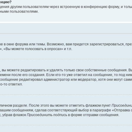
енцию?
щения другим пользователям через встроенную в конференцию форму, и толь
мными пользователями.
е в окне форума или темы. Возможно, вам придется зарегистрироваться, пр
 «Вы можете голосовать в опросах» и т.п.
вы можете редактировать и удалять только свои собственные сообщения. В
емени после его создания. Если кто-то уже ответил на сообщение, то под ни
 сообщение редактировал администратор или модератор, хотя они могут сами
о-то ответил.
 личном разделе. После этого вы можете отметить флажком пункт
Присоедини
 вашим сообщениям, сделав соответствующий выбор в параграфе «Отправка 
х, убрав флажок
Присоединить подпись
в форме отправки сообщения.