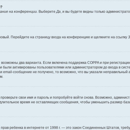
й?
ание на конференции
. Выберите
Да
, и вы будете видны только администрат
 новый. Перейдите на страницу входа на конференцию и щелкните на ссылку
З
о возможны два варианта. Если включена поддержка COPPA и при регистрации 
и были активированы пользователями или администратором до входа в систе
 email-сообщение не получено, то возможно, что вы указали неправильный а
м.
проверьте свои имя и пароль и попробуйте войти снова. Возможно, админист
длительное время не оставляющих сообщения, чтобы уменьшить размер базы
тных прав ребенка в интернете от 1998 г. — это закон Соединенных Штатов, т