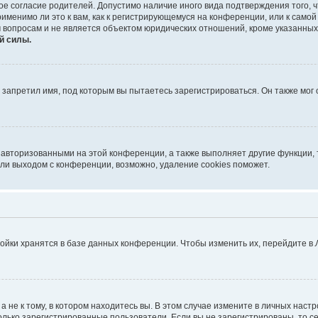
ое согласие родителей. Допустимо наличие иного вида подтверждения того,
именимо ли это к вам, как к регистрирующемуся на конференции, или к само
 вопросам и не является объектом юридических отношений, кроме указанных
й силы.
запретил имя, под которым вы пытаетесь зарегистрироваться. Он также мог
 авторизованными на этой конференции, а также выполняет другие функции, 
ли выходом с конференции, возможно, удаление cookies поможет.
ойки хранятся в базе данных конференции. Чтобы изменить их, перейдите в
не к тому, в котором находитесь вы. В этом случае измените в личных настрой
 только зарегистрированные пользователи. Если вы не зарегистрированы, то с