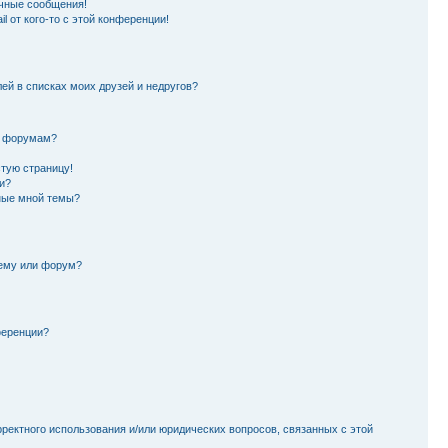
чные сообщения!
l от кого-то с этой конференции!
лей в списках моих друзей и недругов?
и форумам?
стую страницу!
и?
ные мной темы?
тему или форум?
ференции?
рректного использования и/или юридических вопросов, связанных с этой