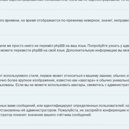
него времени, но время отображается по-прежнему неверное, значит, неправ
или же просто никто не перевёл phpBB на ваш язык. Попробуйте узнать у ад
ами можете перевести phpBB на свой язык. Дополнительную информацию вы мо
 используемого стиля, первое может относиться к вашему званию, обычно это
чно более крупное изображение, известно как «аватара» и обычно уникальна
пользованы. Если вы не можете использовать аватары, свяжитесь с администр
нных вами сообщений, или идентифицируют определенных пользователей: на
установлены её администратором. Пожалуйста, не засоряйте конференцию н
тратор понизят значение вашего счётчика сообщений.