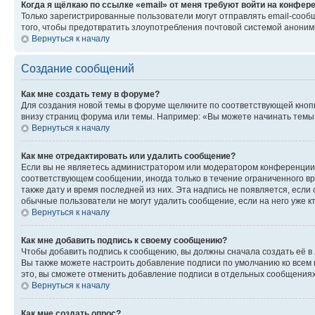
Когда я щёлкаю по ссылке «email» от меня требуют войти на конфер
Только зарегистрированные пользователи могут отправлять email-сооб
того, чтобы предотвратить злоупотребления почтовой системой анони
Вернуться к началу
Создание сообщений
Как мне создать тему в форуме?
Для создания новой темы в форуме щелкните по соответствующей кнопк
внизу страниц форума или темы. Например: «Вы можете начинать темы»,
Вернуться к началу
Как мне отредактировать или удалить сообщение?
Если вы не являетесь администратором или модератором конференции, 
соответствующем сообщении, иногда только в течение ограниченного вр
также дату и время последней из них. Эта надпись не появляется, если
обычные пользователи не могут удалить сообщение, если на него уже кт
Вернуться к началу
Как мне добавить подпись к своему сообщению?
Чтобы добавить подпись к сообщению, вы должны сначала создать её в
Вы также можете настроить добавление подписи по умолчанию ко всем
это, вы сможете отменить добавление подписи в отдельных сообщения
Вернуться к началу
Как мне создать опрос?