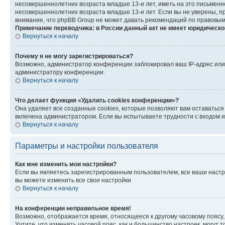
несовершеннолетних возраста младше 13-и лет, иметь на это письменн
несовершеннолетних возраста младше 13-и лет. Если вы не уверены, пр
внимание, что phpBB Group не может давать рекомендаций по правовым
Примечание переводчика: в России данный акт не имеет юридическо
Вернуться к началу
Почему я не могу зарегистрироваться?
Возможно, администратор конференции заблокировал ваш IP-адрес или 
администратору конференции.
Вернуться к началу
Что делает функция «Удалить cookies конференции»?
Она удаляет все созданные cookies, которые позволяют вам оставаться
включена администратором. Если вы испытываете трудности с входом и
Вернуться к началу
Параметры и настройки пользователя
Как мне изменить мои настройки?
Если вы являетесь зарегистрированным пользователем, все ваши настр
вы можете изменить все свои настройки.
Вернуться к началу
На конференции неправильное время!
Возможно, отображается время, относящееся к другому часовому поясу, а 
Учтите, что изменять часовой пояс, как и большинство настроек, могут