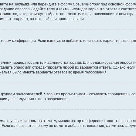
ните на закладке или перейдите в форму
Создать опрос
под основной формо
создание опросов. Задайте тему и как минимум два варианта ответа в соотве
 вариантов, которые могут выбрать пользователи при голосовании, с помощью
зменять вариант, за который они проголосовали.
атором конференции. Если вам нужно добавить количество вариантов, превы
дателями, модераторами или администраторами. Для редактирования опроса п
 удалить опрос или отредактировать любой из вариантов ответа. Однако, есл
 нельзя было менять варианты ответов во время голосования.
руппам пользователей. Чтобы их просматривать, создавать сообщения и со
ции для получения такого разрешения.
ма, группы или пользователя. Администратор конференции может не разре
 Если вы не знаете, почему не можете добавлять вложения, свяжитесь с ад