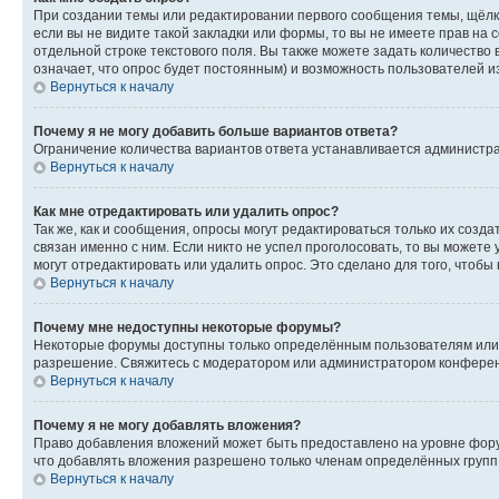
При создании темы или редактировании первого сообщения темы, щёлк
если вы не видите такой закладки или формы, то вы не имеете прав на 
отдельной строке текстового поля. Вы также можете задать количество
означает, что опрос будет постоянным) и возможность пользователей и
Вернуться к началу
Почему я не могу добавить больше вариантов ответа?
Ограничение количества вариантов ответа устанавливается администр
Вернуться к началу
Как мне отредактировать или удалить опрос?
Так же, как и сообщения, опросы могут редактироваться только их соз
связан именно с ним. Если никто не успел проголосовать, то вы можете
могут отредактировать или удалить опрос. Это сделано для того, чтобы
Вернуться к началу
Почему мне недоступны некоторые форумы?
Некоторые форумы доступны только определённым пользователям или г
разрешение. Свяжитесь с модератором или администратором конферен
Вернуться к началу
Почему я не могу добавлять вложения?
Право добавления вложений может быть предоставлено на уровне фору
что добавлять вложения разрешено только членам определённых групп.
Вернуться к началу