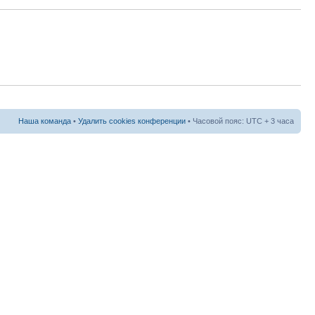
Наша команда
•
Удалить cookies конференции
• Часовой пояс: UTC + 3 часа