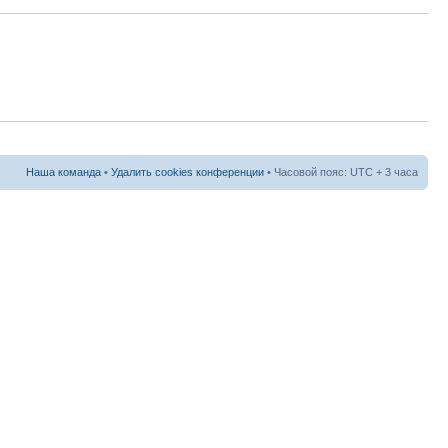
Наша команда
•
Удалить cookies конференции
• Часовой пояс: UTC + 3 часа