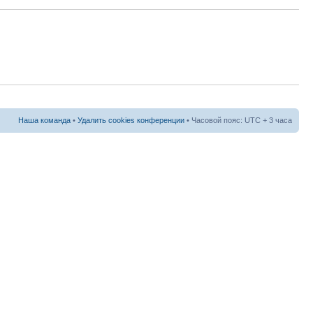
Наша команда
•
Удалить cookies конференции
• Часовой пояс: UTC + 3 часа