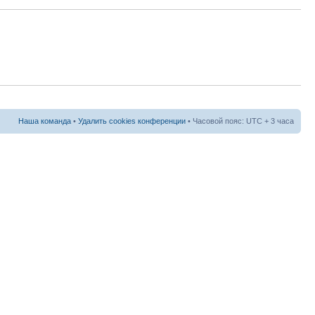
Наша команда
•
Удалить cookies конференции
• Часовой пояс: UTC + 3 часа