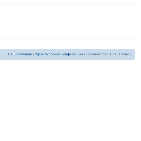
Наша команда
•
Удалить cookies конференции
• Часовой пояс: UTC + 3 часа