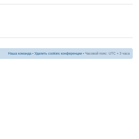
Наша команда
•
Удалить cookies конференции
• Часовой пояс: UTC + 3 часа