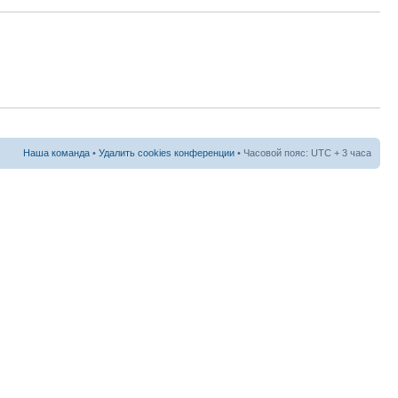
Наша команда
•
Удалить cookies конференции
• Часовой пояс: UTC + 3 часа