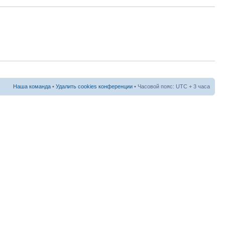
Наша команда
•
Удалить cookies конференции
• Часовой пояс: UTC + 3 часа