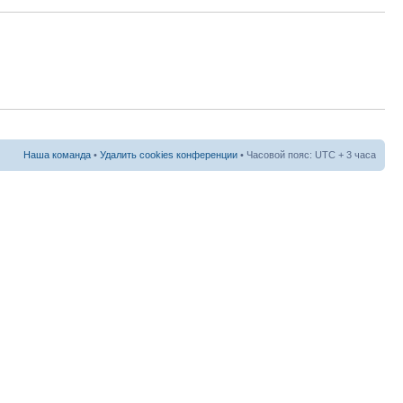
Наша команда
•
Удалить cookies конференции
• Часовой пояс: UTC + 3 часа