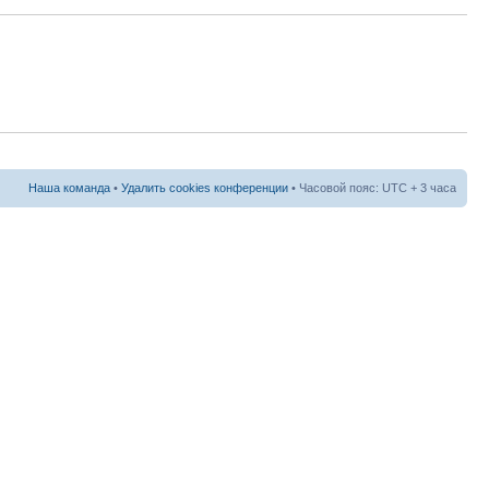
Наша команда
•
Удалить cookies конференции
• Часовой пояс: UTC + 3 часа