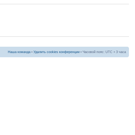
Наша команда
•
Удалить cookies конференции
• Часовой пояс: UTC + 3 часа