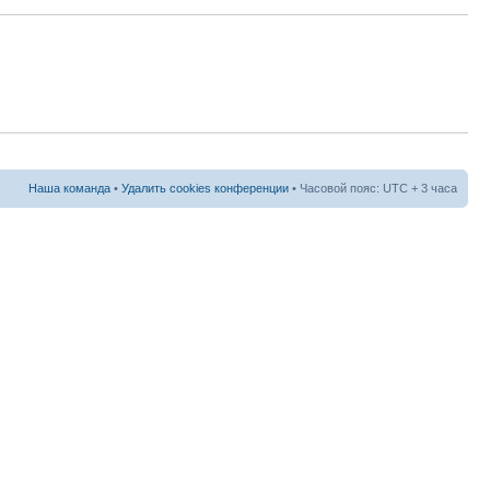
Наша команда
•
Удалить cookies конференции
• Часовой пояс: UTC + 3 часа