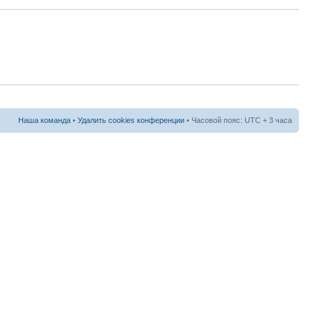
Наша команда
•
Удалить cookies конференции
• Часовой пояс: UTC + 3 часа