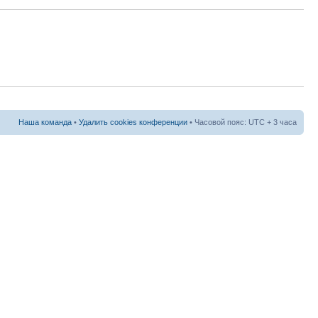
Наша команда
•
Удалить cookies конференции
• Часовой пояс: UTC + 3 часа