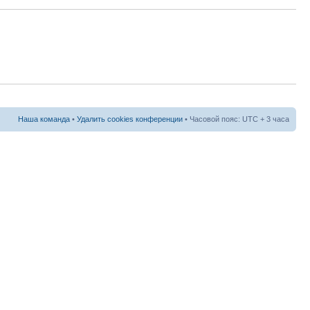
Наша команда
•
Удалить cookies конференции
• Часовой пояс: UTC + 3 часа