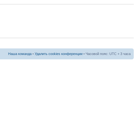
Наша команда
•
Удалить cookies конференции
• Часовой пояс: UTC + 3 часа