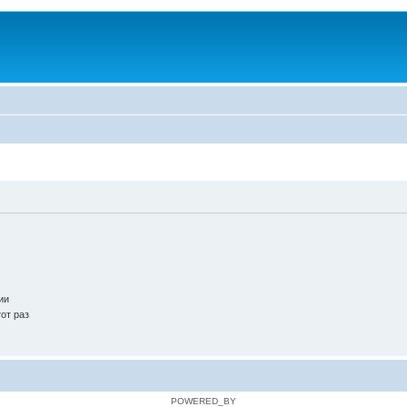
ии
от раз
POWERED_BY