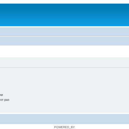
ии
от раз
POWERED_BY