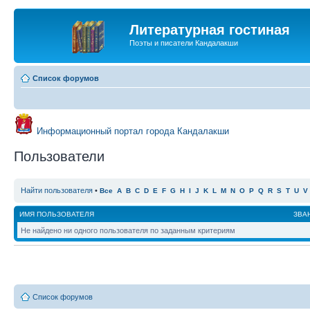
Литературная гостиная
Поэты и писатели Кандалакши
Список форумов
Информационный портал города Кандалакши
Пользователи
Найти пользователя
•
Все
A
B
C
D
E
F
G
H
I
J
K
L
M
N
O
P
Q
R
S
T
U
V
ИМЯ ПОЛЬЗОВАТЕЛЯ
ЗВА
Не найдено ни одного пользователя по заданным критериям
Список форумов