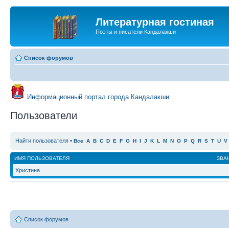
Литературная гостиная
Поэты и писатели Кандалакши
Список форумов
Информационный портал города Кандалакши
Пользователи
Найти пользователя
•
Все
A
B
C
D
E
F
G
H
I
J
K
L
M
N
O
P
Q
R
S
T
U
V
ИМЯ ПОЛЬЗОВАТЕЛЯ
ЗВА
Христина
Список форумов