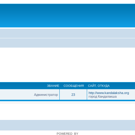
ЗВАНИЕ
СООБЩЕНИЯ
САЙТ
,
ОТКУДА
http://www.kandalaksha.org
Администратор
23
город Кандалакша
POWERED_BY