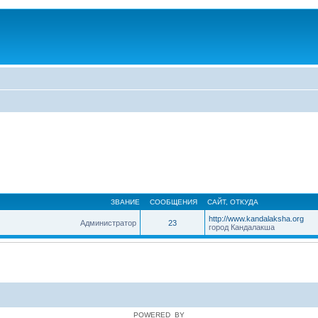
ЗВАНИЕ
СООБЩЕНИЯ
САЙТ
,
ОТКУДА
http://www.kandalaksha.org
Администратор
23
город Кандалакша
POWERED_BY