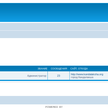
ЗВАНИЕ
СООБЩЕНИЯ
САЙТ
,
ОТКУДА
http://www.kandalaksha.org
Администратор
23
город Кандалакша
POWERED_BY