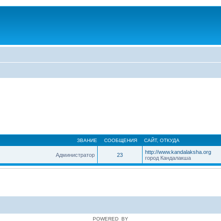
ЗВАНИЕ
СООБЩЕНИЯ
САЙТ
,
ОТКУДА
http://www.kandalaksha.org
Администратор
23
город Кандалакша
POWERED_BY