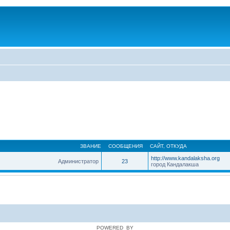
ЗВАНИЕ
СООБЩЕНИЯ
САЙТ
,
ОТКУДА
http://www.kandalaksha.org
Администратор
23
город Кандалакша
POWERED_BY