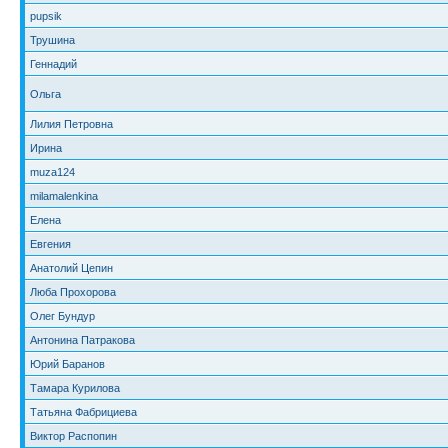
pupsik
Трушина
Геннадий
Ольга
Лилия Петровна
Ирина
muza124
milamalenkina
Елена
Евгения
Анатолий Цепин
Люба Прохорова
Олег Бундур
Антонина Патракова
Юрий Баранов
Тамара Курилова
Татьяна Фабрициева
Виктор Распопин