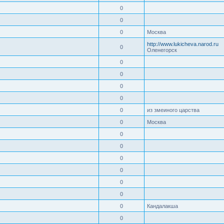
0
0
0
Москва
http://www.lukicheva.narod.ru
0
Оленегорск
0
0
0
0
0
из змеиного царства
0
Москва
0
0
0
0
0
0
0
Кандалакша
0