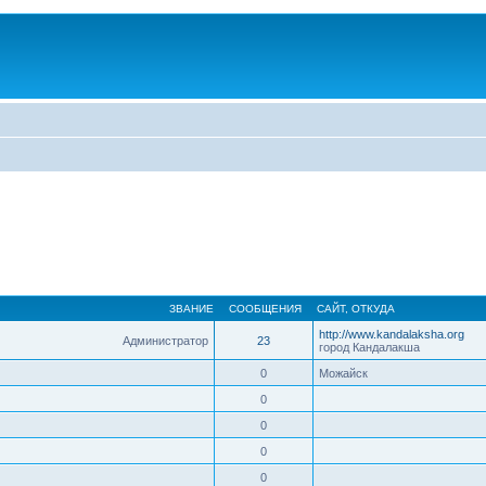
ЗВАНИЕ
СООБЩЕНИЯ
САЙТ
,
ОТКУДА
http://www.kandalaksha.org
Администратор
23
город Кандалакша
0
Можайск
0
0
0
0