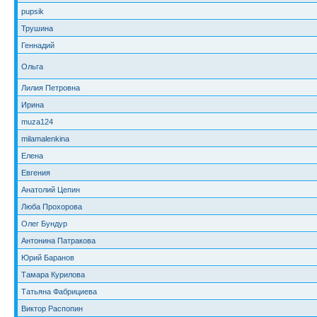
pupsik
Трушина
Геннадий
Ольга
Лилия Петровна
Ирина
muza124
milamalenkina
Елена
Евгения
Анатолий Цепин
Люба Прохорова
Олег Бундур
Антонина Патракова
Юрий Баранов
Тамара Курилова
Татьяна Фабрициева
Виктор Распопин