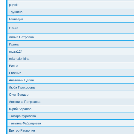
pupsik
Трушина
Геннадий
Ольга
Лилия Петровна
Ирина
muza124
milamalenkina
Елена
Евгения
Анатолий Цепин
Люба Прохорова
Олег Бундур
Антонина Патракова
Юрий Баранов
Тамара Курилова
Татьяна Фабрициева
Виктор Распопин