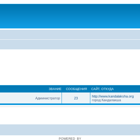
ЗВАНИЕ
СООБЩЕНИЯ
САЙТ
,
ОТКУДА
http://www.kandalaksha.org
Администратор
23
город Кандалакша
POWERED_BY