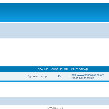
ЗВАНИЕ
СООБЩЕНИЯ
САЙТ
,
ОТКУДА
http://www.kandalaksha.org
Администратор
23
город Кандалакша
POWERED_BY