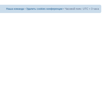
Наша команда
•
Удалить cookies конференции
• Часовой пояс: UTC + 3 часа