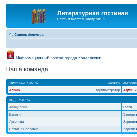
Литературная гостиная
Поэты и писатели Кандалакши
Список форумов
Информационный портал города Кандалакши
Наша команда
АДМИНИСТРАТОРЫ
ЗВАНИЕ
ОСНОВНА
Admin
Администратор
Админи
МОДЕРАТОРЫ
Anonymous
Гости
Валович
Зарегис
Лукичева
Зарегис
Наталья Павловна
Зарегис