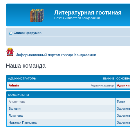
Литературная гостиная
Поэты и писатели Кандалакши
Список форумов
Информационный портал города Кандалакши
Наша команда
АДМИНИСТРАТОРЫ
ЗВАНИЕ
ОСНОВНА
Admin
Администратор
Админи
МОДЕРАТОРЫ
Anonymous
Гости
Валович
Зарегис
Лукичева
Зарегис
Наталья Павловна
Зарегис