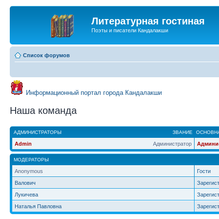
Литературная гостиная
Поэты и писатели Кандалакши
Список форумов
Информационный портал города Кандалакши
Наша команда
АДМИНИСТРАТОРЫ
ЗВАНИЕ
ОСНОВНА
Admin
Администратор
Админи
МОДЕРАТОРЫ
Anonymous
Гости
Валович
Зарегис
Лукичева
Зарегис
Наталья Павловна
Зарегис