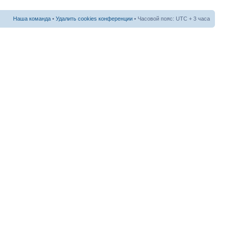
Наша команда
•
Удалить cookies конференции
• Часовой пояс: UTC + 3 часа