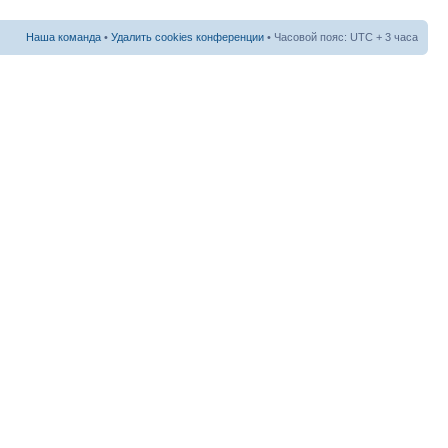
Наша команда
•
Удалить cookies конференции
• Часовой пояс: UTC + 3 часа