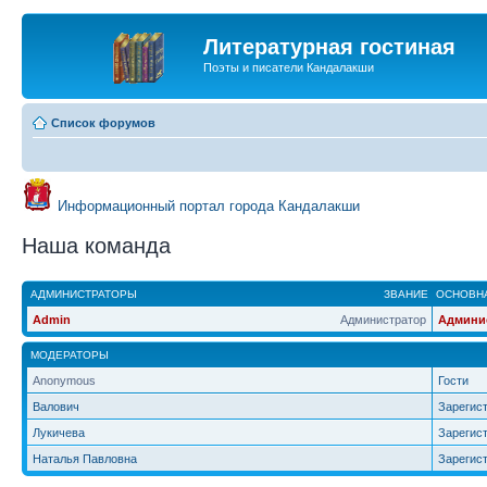
Литературная гостиная
Поэты и писатели Кандалакши
Список форумов
Информационный портал города Кандалакши
Наша команда
АДМИНИСТРАТОРЫ
ЗВАНИЕ
ОСНОВНА
Admin
Администратор
Админи
МОДЕРАТОРЫ
Anonymous
Гости
Валович
Зарегис
Лукичева
Зарегис
Наталья Павловна
Зарегис