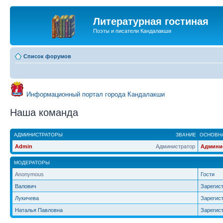
Литературная гостиная
Поэты и писатели Кандалакши
Список форумов
Информационный портал города Кандалакши
Наша команда
АДМИНИСТРАТОРЫ
ЗВАНИЕ
ОСНОВНА
Admin
Администратор
Админи
МОДЕРАТОРЫ
Anonymous
Гости
Валович
Зарегис
Лукичева
Зарегис
Наталья Павловна
Зарегис