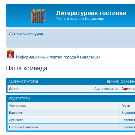
Литературная гостиная
Поэты и писатели Кандалакши
Список форумов
Информационный портал города Кандалакши
Наша команда
АДМИНИСТРАТОРЫ
ЗВАНИЕ
ОСНОВНА
Admin
Администратор
Админи
МОДЕРАТОРЫ
Anonymous
Гости
Валович
Зарегис
Лукичева
Зарегис
Наталья Павловна
Зарегис