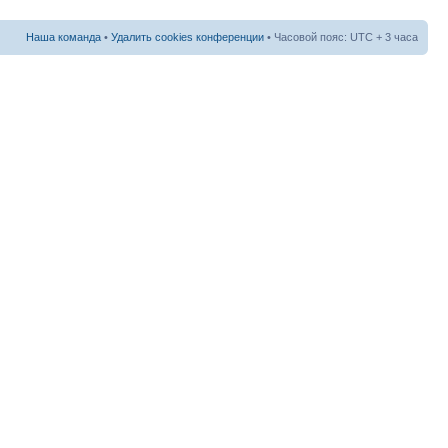
Наша команда
•
Удалить cookies конференции
• Часовой пояс: UTC + 3 часа