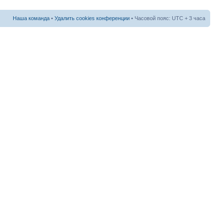
Наша команда
•
Удалить cookies конференции
• Часовой пояс: UTC + 3 часа