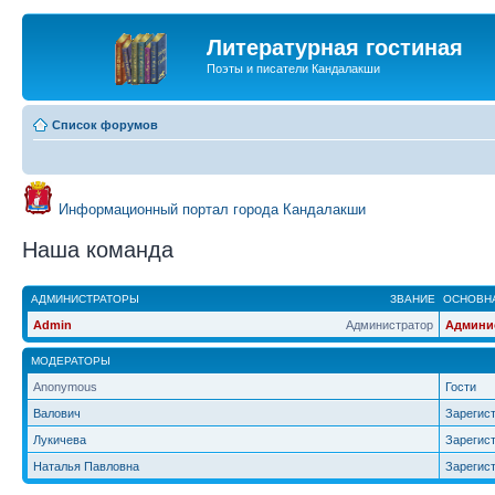
Литературная гостиная
Поэты и писатели Кандалакши
Список форумов
Информационный портал города Кандалакши
Наша команда
АДМИНИСТРАТОРЫ
ЗВАНИЕ
ОСНОВНА
Admin
Администратор
Админи
МОДЕРАТОРЫ
Anonymous
Гости
Валович
Зарегис
Лукичева
Зарегис
Наталья Павловна
Зарегис